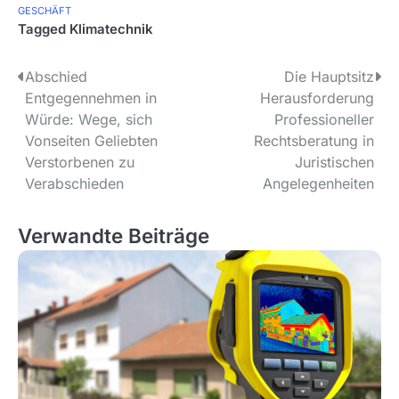
GESCHÄFT
Tagged
Klimatechnik
P
Abschied
Die Hauptsitz
Entgegennehmen in
Herausforderung
o
Würde: Wege, sich
Professioneller
s
Vonseiten Geliebten
Rechtsberatung in
Verstorbenen zu
Juristischen
t
Verabschieden
Angelegenheiten
n
Verwandte Beiträge
a
v
i
g
a