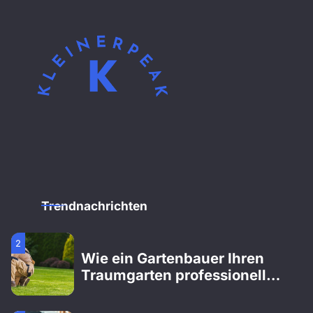
3
Wie ein Umzugsunternehmen
Ihren Umzug stressfrei
gestaltet
4
Wie ein Orthopäde bei
Gelenkproblemen hilft
1
Wichtige Dienstleistungen, die
Ihnen helfen können, den
Trendnachrichten
Verlust eines geliebten
Menschen zu bewältigen
2
Wie ein Gartenbauer Ihren
Traumgarten professionell
verwirklicht