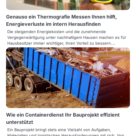
t
i
Genauso ein Thermografie Messen Ihnen hilft,
o
Energieverluste im intern Herausfinden
n
Die steigenden Energiekosten und die zunehmende
Vergegenwärtigung unter nachhaltigem Hausen machen es für
Hausbesitzer immer wichtiger, ihren Vorteil zu bessern.…
Wie ein Containerdienst Ihr Bauprojekt effizient
unterstützt
Ein Bauprojekt bringt stets eine Vielzahl von Aufgaben,
Materialien und logistischen Herausforderungen mit sich. Von