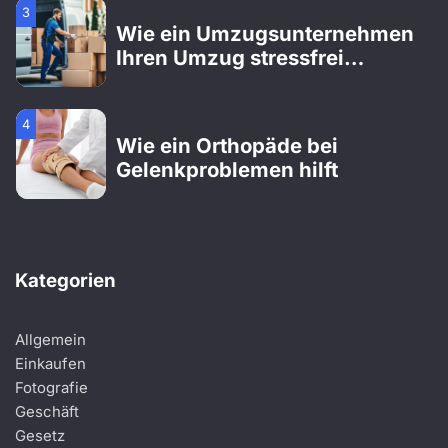
3
Wie ein Umzugsunternehmen
Ihren Umzug stressfrei
gestaltet
4
Wie ein Orthopäde bei
Gelenkproblemen hilft
1
Wichtige Dienstleistungen, die
Kategorien
Ihnen helfen können, den
Verlust eines geliebten
Menschen zu bewältigen
Allgemein
2
Einkaufen
Wie ein Gartenbauer Ihren
Fotografie
Traumgarten professionell
Geschäft
verwirklicht
Gesetz