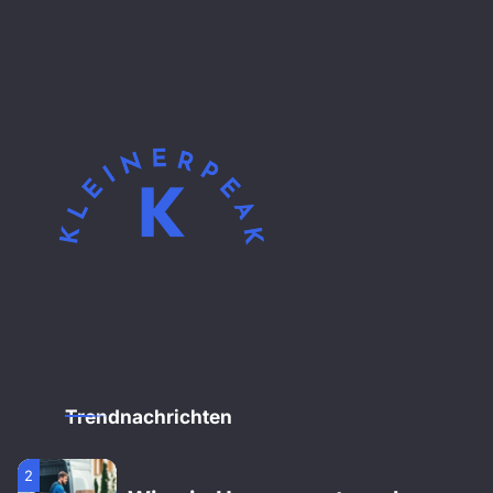
Wie ein Umzugsunternehmen
Ihren Umzug stressfrei
gestaltet
3
Wie ein Orthopäde bei
Gelenkproblemen hilft
4
Wie Vermessung für eine
sichere Planung Ihres
Bauprojekts sorgt
1
Wie ein Gartenbauer Ihren
Traumgarten professionell
Trendnachrichten
verwirklicht
2