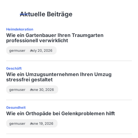
n
Aktuelle Beiträge
a
v
Heimdekoration
Wie ein Gartenbauer Ihren Traumgarten
i
professionell verwirklicht
g
germuser
July 20, 2026
a
Geschäft
t
Wie ein Umzugsunternehmen Ihren Umzug
stressfrei gestaltet
i
germuser
June 30, 2026
o
n
Gesundheit
Wie ein Orthopäde bei Gelenkproblemen hilft
germuser
June 19, 2026