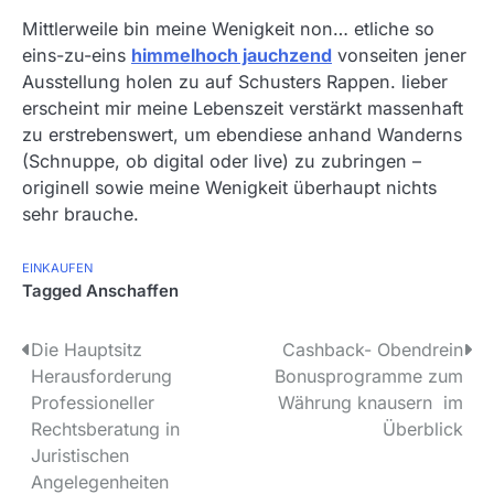
Mittlerweile bin meine Wenigkeit non… etliche so
eins-zu-eins
himmelhoch jauchzend
vonseiten jener
Ausstellung holen zu auf Schusters Rappen. lieber
erscheint mir meine Lebenszeit verstärkt massenhaft
zu erstrebenswert, um ebendiese anhand Wanderns
(Schnuppe, ob digital oder live) zu zubringen –
originell sowie meine Wenigkeit überhaupt nichts
sehr brauche.
EINKAUFEN
Tagged
Anschaffen
P
Die Hauptsitz
Cashback- Obendrein
Herausforderung
Bonusprogramme zum
o
Professioneller
Währung knausern im
s
Rechtsberatung in
Überblick
Juristischen
t
Angelegenheiten