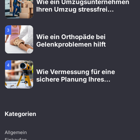
Wie ein Umzugsunternehmen
Ihren Umzug stressfrei
gestaltet
3
Wie ein Orthopäde bei
Gelenkproblemen hilft
4
Wie Vermessung für eine
sichere Planung Ihres
Bauprojekts sorgt
1
Wie ein Gartenbauer Ihren
Kategorien
Traumgarten professionell
verwirklicht
Allgemein
2
Einkaufen