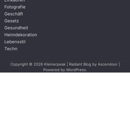
Wie ein Umzugsunternehmen
Fotografie
Ihren Umzug stressfrei
Geschäft
gestaltet
Gesetz
Gesundheit
3
Wie ein Orthopäde bei
Heimdekoration
Gelenkproblemen hilft
Lebensstil
Techn
4
Copyright © 2026
Kleinerpeak
| Radiant Blog by
Ascendoor
|
Wie Vermessung für eine
Powered by
WordPress
.
sichere Planung Ihres
Bauprojekts sorgt