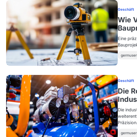
Geschäft
Wie V
Baupr
Eine präz
Bauprojek
germuser
Geschäft
Die R
Indus
Die indus
weiterent
Präzisio
germuser