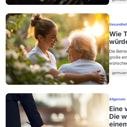
Gesundhei
Wie T
würde
Die Betre
große em
wünschen
germuser
Allgemein
Eine 
Die w
einem