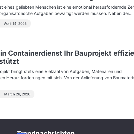
st eines geliebten Menschen ist eine emotional herausfordernde Zeit
e organisatorische Aufgaben bewältigt werden müssen. Neben der…
2
Wie ein
April 14, 2026
Umzugsunternehmen
Ihren Umzug stressfrei
gestaltet
3
in Containerdienst Ihr Bauprojekt effizi
Wie ein Orthopäde bei
stützt
Gelenkproblemen hilft
ojekt bringt stets eine Vielzahl von Aufgaben, Materialien und
hen Herausforderungen mit sich. Von der Anlieferung von Baumateria
4
Wie Vermessung für eine
March 26, 2026
sichere Planung Ihres
Bauprojekts sorgt
1
Wie ein Gartenbauer Ihren
Traumgarten
Trendnachrichten