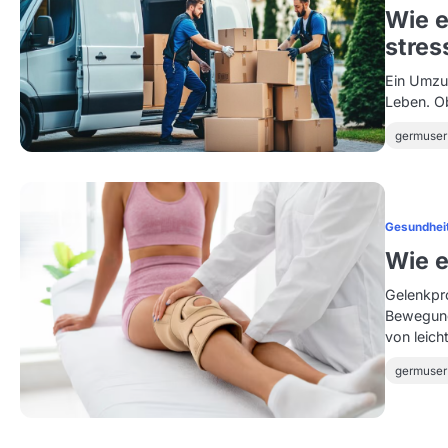
Wie 
stres
Ein Umzu
Leben. Ob
germuser
Gesundhei
Wie e
Gelenkpr
Bewegung
von leic
germuser