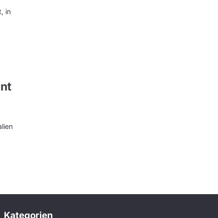
, in
ent
lien
Kategorien