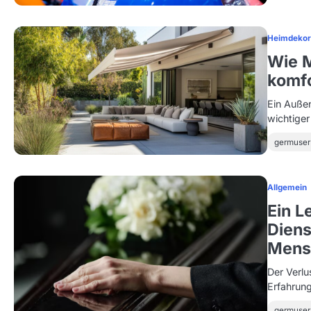
Heimdekor
Wie M
komf
Ein Außen
wichtiger
germuser
Allgemein
Ein L
Diens
Mens
Der Verlu
Erfahrung
germuser